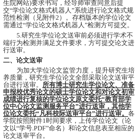
生院网站
)
要求书写，经导师审查同意后提
交“学位论文格式机器人”系统进行论文格式规
范性检测（见附件
2
）。存档版本的学位论文
需通过“学位论文格式机器人”检测方可提交。
5.
研究生学位论文送审前必须进行学术不
端行为检测并满足文件要求，方可提交论文进
行送审。
二、论文送审
为加大学位论文监管力度，提升研究生培
养质量，研究生学位论文全部采取论文送审平
台进行送审。
所有博士研究生学位论文、准备
申报校优秀论文的硕士学位论文和对论文初审
成绩进行复核的学位论文原文委托“教育部学
位中心论文监测服务平台”进行送审，其他学
位论文委托“凡科校际送审平台”进行送审。
各
学院按照附件
1
时间要求，上传学位论文（论
文以“学号
.PDF
”
命名）和论文信息表至相应的
论文送审平台。