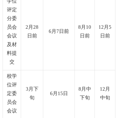
学位
评定
分委
员会
2
月
28
8
月
10
12
月
5
6
月
7
日前
会议
日前
日前
日前
及材
料提
交
校学
位评
3
月下
8
月中
12
月
定委
6
月
15
日
旬
下旬
中旬
员会
会议