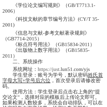
《学位论文编写规则》（
GB/T7713.1-
2006
）
《科技文献的章节编号方法》
(CY/T 35-
2001)
《信息与文献
-
参考文献著录规则》
（
GB7714-2015
）
《标点符号用法》（
GB15834-2011
）
《出版物上数字用法》（
GB15835-
2011
）
二、系统操作
系统网址：
https://just
.lun51.com/yjs
学生登录：账号为学号，默认密码
姓氏首
字母大写
+
学号后六位
，首次登录后请修改密
码。
使用方法：学生登录后点击右上角的“提
交论文”，选择对应的模板后上传论文即可。
如果检测人数较多，系统会自动排队，可以在