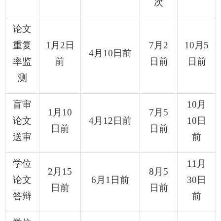
次
论文
重复
1
月
2
日
7
月
2
10
月
5
4
月
10
日前
率监
前
日前
日前
测
盲审
10
月
1
月
10
7
月
5
论文
4
月
12
日前
10
日
日前
日前
送审
前
学位
11
月
2
月
15
8
月
5
论文
6
月
1
日前
30
日
日前
日前
答辩
前