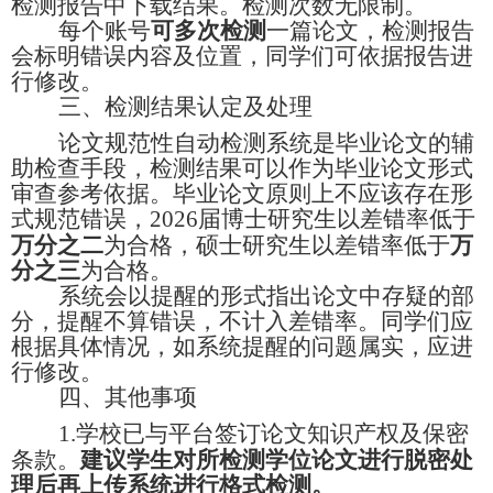
检测报告中下载结果。检测次数无限制。
每个账号
可多次检测
一篇论文，检测报告
会标明错误内容及位置，同学们可依据报告进
行修改。
三、检测结果认定及处理
论文规范性自动检测系统是毕业论文的辅
助检查手段，检测结果可以作为毕业论文形式
审查参考依据。毕业论文原则上不应该存在形
式规范错误，
2026
届博士研究生以差错率低于
万分之二
为合格，硕士研究生以差错率低于
万
分之三
为合格。
系统会以提醒的形式指出论文中存疑的部
分，提醒不算错误，不计入差错率。同学们应
根据具体情况，如系统提醒的问题属实，应进
行修改。
四、其他事项
1.
学校已与平台签订论文知识产权及保密
条款。
建议学生对所检测学位论文进行脱密处
理后再上传系统进行格式检测。