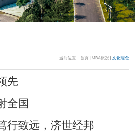
当前位置：
首页
MBA概况
文化理念
领先
射全国
笃行致远，济世经邦