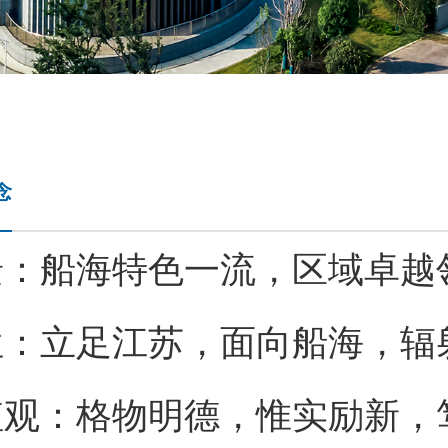
念
景：船海特色一流，区域卓越
位：立足江苏，面向船海，辐
值观：格物明德，惟实励新，