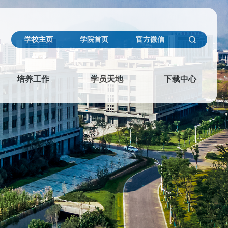
学校主页
学院首页
官方微信
培养工作
学员天地
下载中心