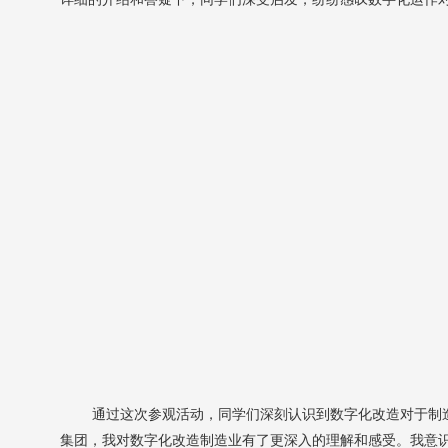
通过这次参观活动，同学们深刻认识到数字化改造对于制
集团，我对数字化改造制造业有了更深入的理解和感受。我意