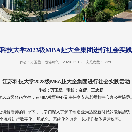
科技大学2023级MBA赴大全集团进行社会实
作者：万玉丞
发布时间：2023-12-18
浏览次数：
729
江苏科技大学
级
赴大全集团进行社会实践活动
2023
MBA
作者：万玉丞 审核：金辉、王念新
学
级
学生，在
教育中心副主任李支东老师和中心办公室陈蓉
2023
MBA
MBA
。
业讲解老师的引导下，同学们深入了解了制造业为适应新时代的发展趋势
个流程进行数字化、规范化、系统化的改造，以提升整体运营效率。