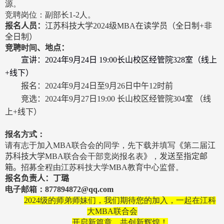
源。
竞聘岗位：副部长
1-
2
人。
报名人员：
江苏科技大学
2024
级
MBA
在读学员（全日制
+
非
全日制）
竞聘
时间
、
地点：
宣讲：
2024
年
9
月
24
日
19:00
长山校区经管院
328
室（线上
+
线下）
报名：
2024
年
9
月
24
日至
9
月
26
日中午
12
时前
竞选：
2024
年
9
月
27
日
19:00
长山校区经管院
304
室 （线
上
+
线下）
报名方式：
请有志于加入
MBA
联合会的同学，先下载并填写
《
第二届
江
苏科技大学
MBA
联合会干部竞岗报名表
》
，
发送至指定邮
箱。
招募全程由江苏科技大学
MBA
教育中心监督。
报名负责人：丁璐
电子邮箱：
877894872@qq.com
2024
级的师弟师妹们，我们期待您的加入，一起在江科
大
MBA
联合会
开启新篇章，共创新辉煌！