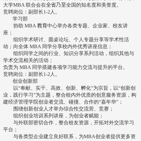
大学
MBA
联合会在
全省乃至
全国的知名度和美誉度。
竞聘岗位：副部长
1-
2
人。
学习部
协助
MBA
教育
中心举办各类专题、企业家、校友讲
座；
组织学术研讨、圆桌论坛、个人专题分享等学术性活
动；向全体
MBA
同学分享校内外优秀讲座信息；
组织同学之间的行业、知识分享系列活动，组织其他与
学术交流相关的活动；
负责为
MBA
同学搭建各项学习能力交流与提升的平台。
竞聘岗位：副部长
1-
2
人。
创业创新部
以“奉献、实干、高效、创新、孵化”为宗旨，以“创新创
业，践行学习”为主题，整合校内外优质的创意服务资源，构
建经济管理学院创业者交流、碰撞、合作的“嘉年华”；
围绕创新创业人才举办综合性交流营、竞赛；
组织创业培训系列讲座，为创业者赋能；
与外联部密切合作，整合校友资源，开拓对外交流学习
平台；
与各类型企业建立良好联系，为
MBA
创业者提供更多资