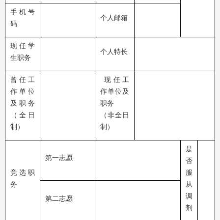
手机号
个人邮箱
码
现任学
个人特长
生职务
曾任工
现任工
作单位
作单位及
及职务
职务
（全日
（非全日
制）
制）
是
第一志愿
否
竞选职
服
务
从
调
第二志愿
剂