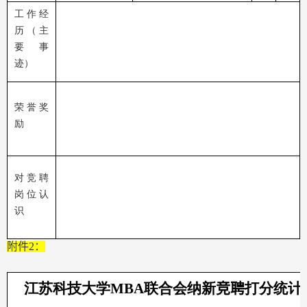
工作经
历（主
要事
迹）
荣誉奖
励
对竞聘
岗位认
识
附件
2
：
江苏科技大学
MBA
联合会纳新
竞聘
打分统计