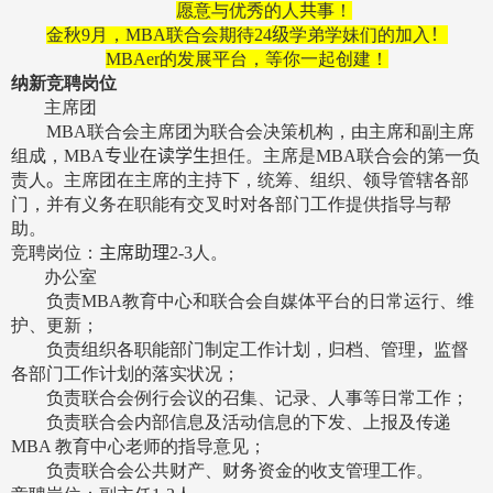
愿意与优秀的人
共
事！
金秋
9
月，
MBA
联合会期待
24
级
学弟学妹们的加入
！
MBAer
的发展平台，等你一起创建！
纳新竞聘岗位
主席团
MBA
联合会主席团为联合会决策机构，由主席和副主席
组成，
MBA
专业在读学生
担任。主席是
MBA
联合会的第一负
责人
。
主席团在主席的主持下，统筹、组织、领导管辖各部
门，并有义务在职能有交叉时对各部门工作提供指导与帮
助。
竞聘岗位：
主席助理
2-3
人。
办公室
负责
MBA
教育中心和联合会自媒体平台的日常运行、维
护、更新；
负责组织各职能部门制定工作计划，归档、管理
，
监督
各部门工作计划的落实状况；
负责联合会例行会议的召集、记录、人事等日常工作；
负责联合会内部信息及活动信息的下发、上报及传递
MBA
教育中心老师的指导意见；
负责联合会公共财产、财务资金的收支管理工作。