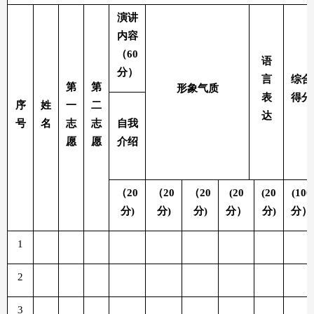
演讲
内容
（
60
语
分）
言
综合
第
第
形象气质
表
得分
序
姓
一
二
达
号
名
志
志
自我
愿
愿
介绍
（
20
（
20
（
20
(20
(20
(100
分
)
分
)
分
)
分）
分
)
分）
1
2
3