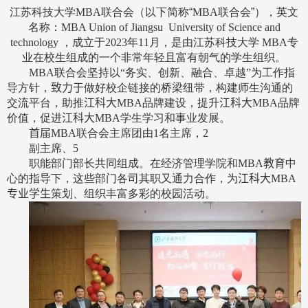
江苏科技大学
MBA
联合会（以下简称“
MBA
联合会”），英文
名称：
MBA Union
of
Jiangsu University of Science and
technology
，成立于
2023
年
11
月，是由江苏科技大学
MBA
专
业在校生组成的一个非常年轻且富有朝气的学生组织。
MBA
联合会坚持以“务实、创新、融合、卓越”为工作指
导方针，
致力于
做好校企链接的桥梁纽带，构建师生沟通的
交流平台，助推
江科大
MBA
品牌建设，提升
江科大
MBA
品牌
价值，促进
江科大
MBA
学生学习和事业发展。
首届
MBA
联合会主席团由
1
名主席，
2
副主席、
5
职能部门部长共同组成。在经济管理学院和
MBA
教育
中
心的指导下，这些部门各司其职又通力合作，为
江科大
MBA
专业学生
策划、组织丰富多彩的校园活动。