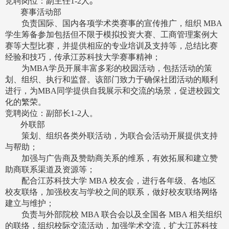
竞聘岗位：副主任
1-2
人
。
赛事活动部
负责国际、国内各项学术类赛事的宣传推广，组织
MBA
学生筹备参加包括但不限
于
模拟投资大赛、工商管理案例大
赛等大型比赛，并提供相应的专业培训及支持等，总结比赛
经验和技巧，传承江苏科技大学赛事精神；
为
MBA
学员开展丰富多彩的校园活动，包括活动的策
划、组织、执行和监督。该部门致力于确保社团活动的顺利
进行，为
MBA
同学提供自我展示和交流的场景，促进校园文
化的繁荣。
竞聘岗位：副部长
1-2
人。
外联部
策划、组织各类外联活动，为联合会活动开展提供支持
与帮助；
加强与广告商及赞助商关系的维系，有效拓展和建立赞
助商联系渠道及资源等；
配合江苏科技大学
MBA
校友会，进行各年级、各地区
校友联络，加强校友与学校之间的联系，做好校友联络网络
建立与维护；
负责与外部院校
MBA
联合会以及全国各
MBA
相关组织
的联络，组织校际交流活动，加强学术交流，扩大江苏科技