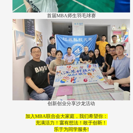
首届
MBA
师生羽毛球赛
创新创业分享沙龙活动
加入
MBA
联合会大家庭，我们希望你：
充满活力！
富
有想法！敢
于
创
新
！
乐
于为同学服务
!