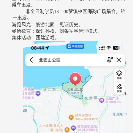
乘车
出发。
非全日制学员
13
：
00
梦溪校区海韵广场集合，统
一出发。
游览风光：
畅游北固，见证历史。
畅所欲言：探讨孙权、刘备军事管理模式。
集体活动
：
团建游戏。