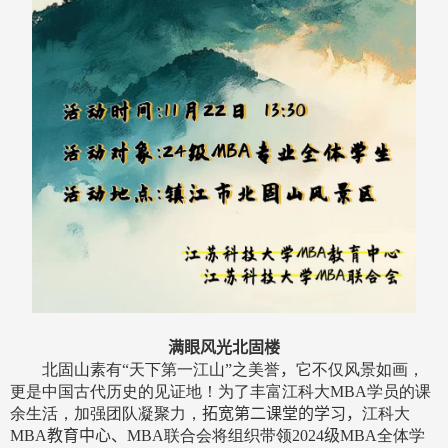
满眼风光北固楼
北固山素有“天下第一江山”之美誉
，
它不仅风景如画，
更是中国古代历史的见证地！为了丰富江科大
MBA
学员的课
余生活，加强团队凝聚力，
拓宽第二课堂的学习，
江科大
MBA
教育中心、
MBA
联合会将组织带领
2024
级
MBA
全体学