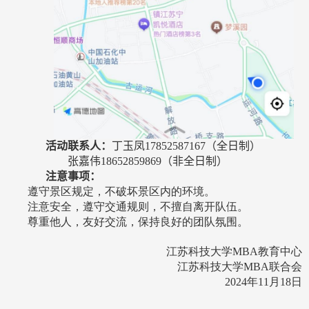
活动联系人：
丁玉凤
17852587167
（全日制）
张嘉伟
18652859869
（非全日制）
注意事项：
遵守景区规定，不破坏景区内的环境。
注意安全，遵守交通规则，不擅自离开队伍。
尊重他人，友好交流，保持良好的团队氛围。
江苏科技大学
MBA
教育中心
江苏科技大学
MBA
联合会
2024
年
11
月
1
8
日