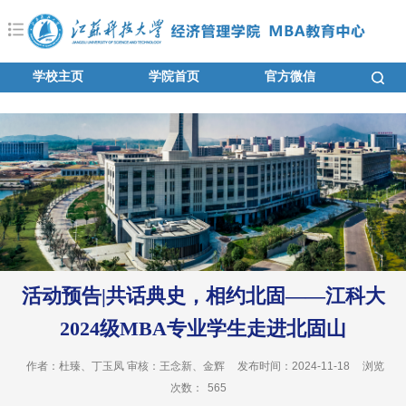
学校主页
学院首页
官方微信
活动预告|共话典史，相约北固——江科大
2024级MBA专业学生走进北固山
作者：杜臻、丁玉凤 审核：王念新、金辉
发布时间：2024-11-18
浏览
次数：
565