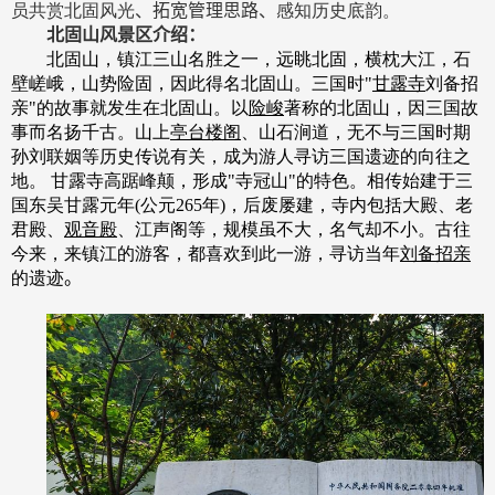
员共赏北固风光
、
拓宽管理思路、
感知历史底韵。
北固山风景区介绍：
北固山，镇江三山名胜之一，远眺北固，横枕大江，石
壁嵯峨，山势险固，因此得名北固山。三国时
"
甘露寺
刘备招
亲
"
的故事就发生在北固山。以
险峻
著称的北固山，因三国故
事而名扬千古。山上
亭台楼阁
、山石涧道，无不与三国时期
孙刘联姻等历史传说有关，成为游人寻访三国遗迹的向往之
地。 甘露寺高踞峰颠，形成
"
寺冠山
"
的特色。相传始建于三
国东吴甘露元年
(
公元
265
年
)
，后废屡建，寺内包括大殿、老
君殿、
观音殿
、江声阁等，规模虽不大，名气却不小。古往
今来，来镇江的游客，都喜欢到此一游，寻访当年
刘备招亲
的遗迹
。