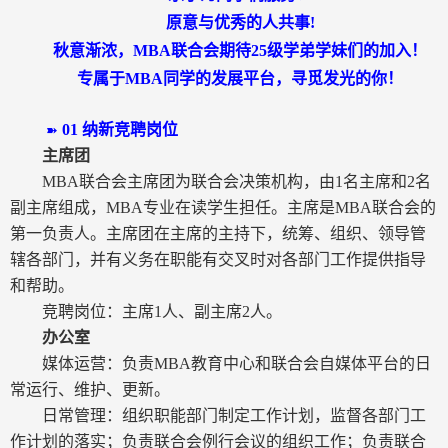
原意与优秀的人共事
!
秋意渐浓，
MBA
联合会期待
25
级学弟学妹们的加入！
专属于
MBA
同学的发展平台，寻觅发光的你！
01
纳新竞聘岗位
➽
主席团
MBA
联合会主席团为联合会决策机构，由
1
名主席和
2
名
副主席组成，
MBA
专业在读学生担任。主席是
MBA
联合会的
第一负责人。主席团在主席的主持下，统筹、组织、领导管
辖各部门，并有义务在职能有交叉时对各部门工作提供指导
和帮助。
竞聘岗位：主席
1
人、副主席
2
人。
办公室
媒体运营：负责
MBA
教育中心和联合会自媒体平台的日
常运行、维护、更新。
日常管理：组织职能部门制定工作计划，监督各部门工
作计划的落实；负责联合会例行会议的组织工作；负责联合