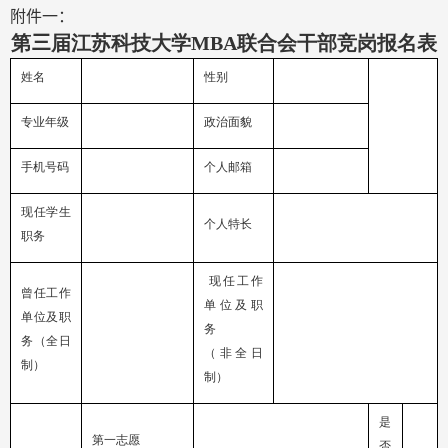
附件一：
第
三
届江苏科技大学
MBA
联合会干部竞岗报名表
姓名
性别
专业年级
政治面貌
手机号码
个人邮箱
现任学生
个人特长
职务
现任工作
曾任工作
单位及职
单位及职
务
务（全日
（非全日
制）
制）
是
第一志愿
否