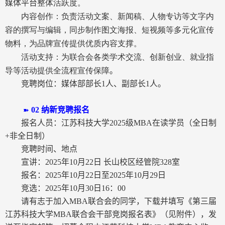
整体活跃度。
媒体平台
内容创作：负责活动文案、新闻稿、人物专访等文字内
容的撰写与编辑，同步制作图文海报、短视频等多元化宣传
物料，为品牌宣传提供优质内容支撑。
活动支持：为联合会各类学术交流、创新创业、就业指
导等活动提供全流程宣传保障
。
竞聘岗位：媒体部部长
1
人、副部长
1
人。
02
纳新竞聘报名
➽
报名人员：江苏科技大学
2025
级
MBA
在读学员（全日制
+
非全日制）
竞聘时间、地点
宣讲：
2025
年
10
月
22
日 长山校区经管院
328
室
报名：
2025
年
10
月
22
日至
2025
年
10
月
29
日
竞选：
2025
年
10
月
30
日
16
：
00
请有志于加入
MBA
联合会的同学，下载并填写《第三届
江苏科技大学
MBA
联合会干部竞岗报名表》（见附件），发