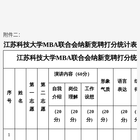
附件二：
江苏科技大学
MBA
联合会纳新竞聘打分统计表
江苏科技大学
MBA
联合会纳新竞聘打分统
演讲内容（
60
分）
形象
语言
综
第
第
自我
岗位
工作
气质
表达
得
序
姓
一
二
介绍
理解
设想
号
名
志
志
愿
愿
（
20
（
20
（
20
(20
(2
0
(1
分
)
分
)
分
)
分）
分
分
)
1