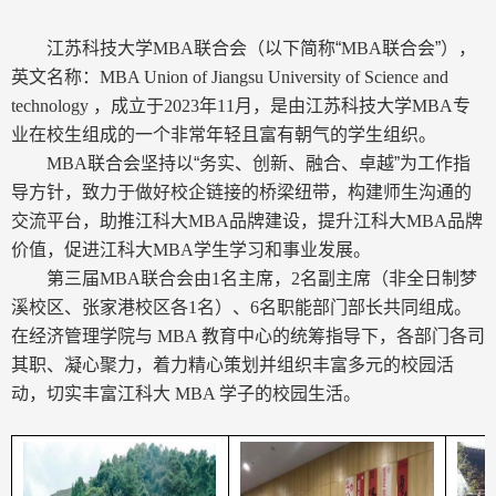
江苏科技大学
MBA
联合会（以下简称“
MBA
联合会”），
英文名称：
MBA Union of Jiangsu University of Science and
technology
，成立于
2023
年
11
月，是由江苏科技大学
MBA
专
业在校生组成的一个非常年轻且富有朝气的学生组织。
MBA
联合会坚持以“务实、创新、融合、卓越”为工作指
导方针，致力于做好校企链接的桥梁纽带，构建师生沟通的
交流平台，助推江科大
MBA
品牌建设，提升江科大
MBA
品牌
价值，促进江科大
MBA
学生学习和事业发展。
第三届
MBA
联合会由
1
名主席，
2
名副主席（非全日制梦
溪校区、张家港校区各
1
名）、
6
名职能部门部长共同组成。
在经济管理学院与
MBA
教育中心的统筹指导下，各部门各司
其职、凝心聚力，着力精心策划并组织丰富多元的校园活
动，切实丰富江科大
MBA
学子的校园生活。