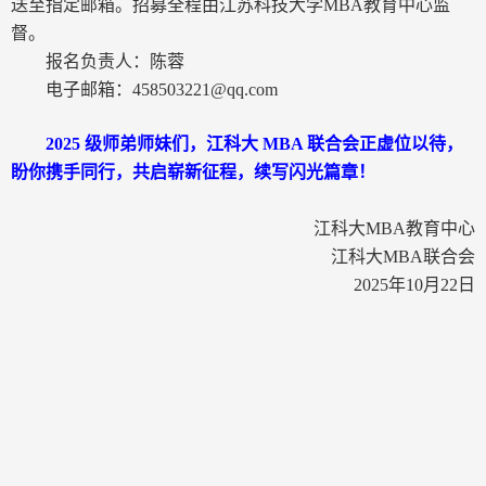
送至指定邮箱。招募全程由江苏科技大学
MBA
教育中心监
督。
报名负责人：陈蓉
电子邮箱：
458503221@qq.com
2025
级师弟师妹们，江科大
MBA
联合会正虚位以待，
盼你携手同行，共启崭新征程，续写闪光篇章！
江科大
MBA
教育中心
江科大
MBA
联合会
2025
年
10
月
22
日