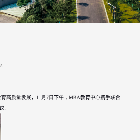
88
教育高质量发展
，
11
月
7
日
下午
，
MBA
教育中心携手联合
议。