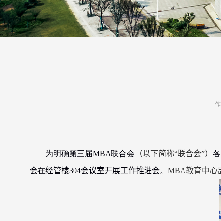
作
为明确第三届
MBA
联合会
（以下简称“联合会”）
各
会
在
经管楼
304
会议室开展工作推进会
。
MBA
教育中心