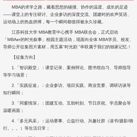
MBA的求学之路，藏着思想的碰撞、协作的温度、成长的足迹
——课堂上的专注研讨、企业参访的深度交流、团建时的欢声笑语、
运动场上的热血拼搏，每一个瞬间都值得被永久珍藏。
江苏科技大学 MBA教育中心携手 MBA联合会，正式启动
「MBAer的时光叙事」校园主题活动，现面向全体 MBA学员、校友、
导师公开征集照片素材，用五幕“时光剧 ”串联属于我们的独家记忆！
【征集方向】
1.「智识殿堂」：课堂记录、案例辩论、图书馆自习、导师指导
等学习场景；
2.「实践征途」：企业参访、项目实践、商业竞赛、调研访谈等
知行瞬间；
3.「同窗情深」：团建互动、互助时刻、节日庆祝、学员聚会等
温暖画面；
4.「多元风采」：运动赛事、公益行动、兴趣社群（读书/摄影/骑
行。。。）等生活日常；