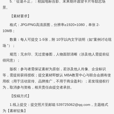
5.「征途不止」：校园地标合影、未来期许愿望卡片等励志场
景。
【素材要求】
格式：JPG/PNG高清原图，分辨率≥1920×1080，单张 2-
10MB；
数量：每人可提交 1-5张，附 10字以内文字说明（如“案例讨论现
场 ”）；
规范：无水印、无过度修图，人物面部清晰（涉及他人需提前征
得同意）；
版权：参与者需保证素材为原创，若涉及他人肖像、企业标识
等，需提前获得授权；提交素材即默认 MBA教育中心与联合会拥有使
用权（用于活动宣传、品牌推广，不用于商业盈利）；若发现侵权行
为，取消参与资格，相关责任由提交者承担。
【投稿方式】
1.线上提交：提交照片至邮箱 539725062@qq.com，主题格式
为【素材征集】