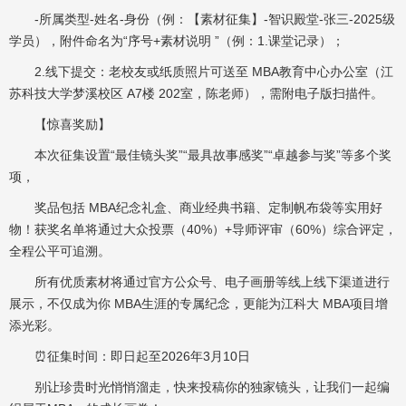
-所属类型-姓名-身份（例：【素材征集】-智识殿堂-张三-2025级
学员），附件命名为“序号+素材说明 ”（例：1.课堂记录）；
2.线下提交：老校友或纸质照片可送至 MBA教育中心办公室（江
苏科技大学梦溪校区 A7楼 202室，陈老师），需附电子版扫描件。
【惊喜奖励】
本次征集设置“最佳镜头奖”“最具故事感奖”“卓越参与奖”等多个奖
项，
奖品包括 MBA纪念礼盒、商业经典书籍、定制帆布袋等实用好
物！获奖名单将通过大众投票（40%）+导师评审（60%）综合评定，
全程公平可追溯。
所有优质素材将通过官方公众号、电子画册等线上线下渠道进行
展示，不仅成为你 MBA生涯的专属纪念，更能为江科大 MBA项目增
添光彩。
⏰征集时间：即日起至2026年3月10日
别让珍贵时光悄悄溜走，快来投稿你的独家镜头，让我们一起编