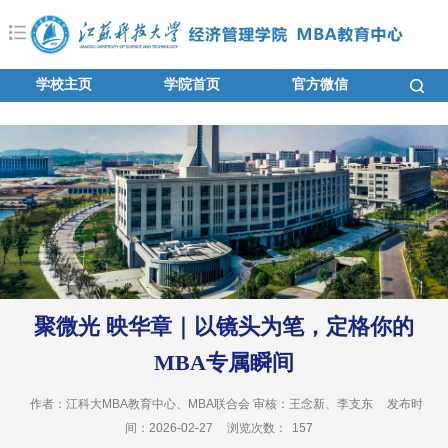
学校主页
学院首页
官方微信
聚微光 映华章｜以镜头为笔，定格你的
MBA专属瞬间
作者：江科大MBA教育中心、MBA联合会 审核：王念新、李支东
发布时
间：2026-02-27
浏览次数：
157