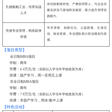
依托校船海特色、产教协同育人、与企业共
扎根船舶工业，培养实战
建实训实习基地和实验室，着力提升管理实
人才
践能力。
学术讲座、创新论坛、公益慈善、文体活
凭借专业管理，构造延伸
动、校友资源，专业团队助力职业规划与发
价值
展。
【项目类型】
全日制
MBA
项目
学制：两年
学费：
6.4
万元
/
生
（实际以入学当年学校政策为准）
排课：脱产学习，周一至周五上课
非全日制
MBA
项目
学制：两年
学费：
7.8
万元
/
生
（实际以入学当年学校政策为准）
排课：非脱产学习，周末
/
集中上课
【特色活动】