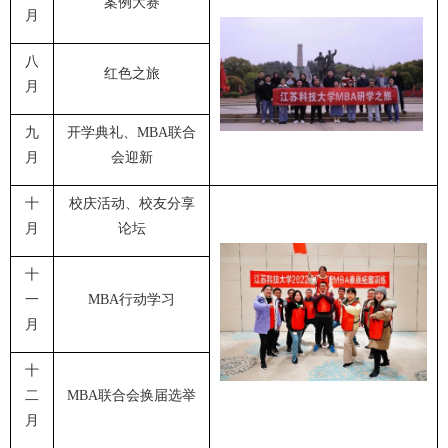
案例大赛
月
八
红色之旅
月
九
开学典礼、
MBA
联合
月
会迎新
十
校庆活动、校友分享
月
论坛
十
一
MBA
行动学习
月
十
二
MBA
联合会换届选举
月