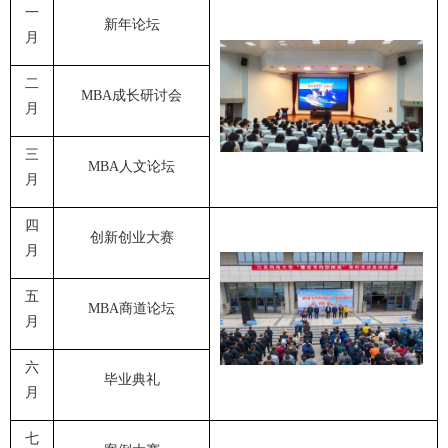
一
新年论坛
月
二
MBA
成长研讨会
月
三
MBA
人文论坛
月
四
创新创业大赛
月
五
MBA
商道论坛
月
六
毕业典礼
月
七